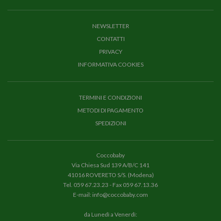
NEWSLETTER
CONTATTI
PRIVACY
INFORMATIVA COOKIES
TERMINI E CONDIZIONI
METODI DI PAGAMENTO
SPEDIZIONI
Coccobaby
Via Chiesa Sud 139 A/B/C 141
41016 ROVERETO S/S. (Modena)
Tel.
059 67.23.23
- Fax 059 67.13.36
E-mail:
info@coccobaby.com
da Lunedì a Venerdì: