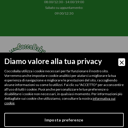
08:00/12:30 - 14:00/19:00
Sabato su appuntamento:
09:00/12:30
Diamo valore alla tua privacy
Coccobaby utilizza i cookie necessari per far funzionare il nostro sito.
Vorremmo anche impostare cookie analitici per aiutarci a migliorare la tua
esperienza di navigazione e migliorare le prestazioni del sito, raccogliendo
alcune informazioni su come lo utilizzi. Fai clic su "ACCETTO" per acconsentire
© 2026
Confezioni Cetty Srl
all'uso di tutti i cookie. Puoi anche personalizzare le tue preferenze o
P.iva/Cod.Fisc.: 04176990366
disabilitare i cookie non necessari, in qualsiasi momento. Per informazioni più
Num.REA. MO - 449332
dettagliate sui cookie che utilizziamo, consultare la nostra
informativa sui
Capitale sociale 10000,00 Euro
cookie
.
Iscr.Reg. Imprese di Modena N.04176990366
PEC: confezionicettysrl@pec.it
Digital Marketing
Imposta preferenze