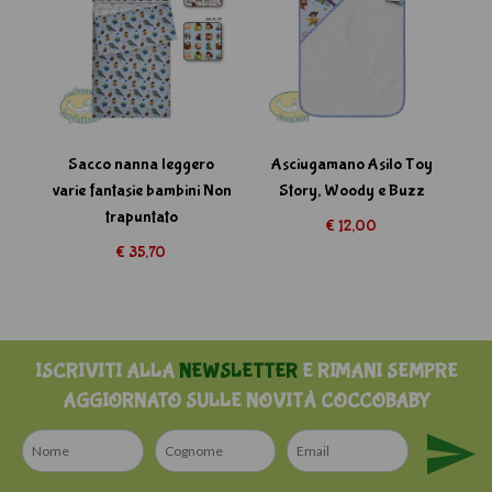
arie
Sacco nanna leggero
Asciugamano Asilo Toy
varie fantasie bambini Non
Story, Woody e Buzz
trapuntato
€ 12,00
€ 35,70
ISCRIVITI ALLA
NEWSLETTER
E RIMANI SEMPRE
AGGIORNATO SULLE NOVITÀ COCCOBABY