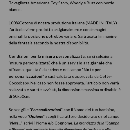
Tovaglietta Americana Toy Story, Woody e Buzz con bordo
bianco.
100%Cotone di nostra produzione italiana (MADE IN ITALY)
L'articolo viene prodotto artigianalmente con immagini
originali, la posizione potrebbe variare. Sarà usata l'immagine
della fantasia secondo la nostra disponibilità.
Condizioni
per la misura personalizzata
: se si seleziona
"misura personalizzata", che è un
servizio artigianale
che
offriamo, questa è da scrivere nel campo "
Note per
personalizzazioni
" e sarà valutata e approvata da Cetty-
Coccobaby. Nel caso non fosse approvata, l'articolo non verrà
realizzato e sarete avvisati, la dimensione massima ordinabile è
di 50x50cm.
Se scegli le "
Personalizzazioni
" con il Nome del tuo bambino,
nella voce "
Opzione
" scegli il carattere desiderato e nel campo
"
Note...
" scrivi il Nome e/o Cognome.
La grandezza della "Stampa
o Ricamo" può variare in base alla dimensione dell'articolo e alla