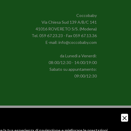
Coccobaby
Via Chiesa Sud 139 A/B/C 141
41016 ROVERETO S/S. (Modena)
Tel.
059 67.23.23
- Fax 059 67.13.36
E-mail:
info@coccobaby.com
da Lunedì a Venerdì:
08:00/12:30 - 14:00/19:00
Sabato su appuntamento:
09:00/12:30
e la tua esperienza di navigazione e migliorare le prestazioni