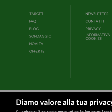
TARGET
NEWSLETTER
FAQ
CONTATTI
BLOG
PRIVACY
INFORMATIVA
SONDAGGIO
COOKIES
NOVITÀ
OFFERTE
Diamo valore alla tua privac
© 2026
Confezioni Cetty Srl
P.iva/Cod.Fisc.: 04176990366
Coccobaby utilizza i cookie necessari per far funzionare il nost