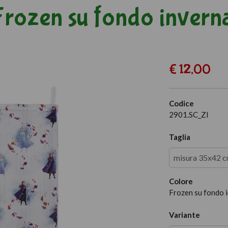
 Frozen su fondo invern
€ 12,00
Codice
2901.SC_ZI
Taglia
misura 35x42 c
Colore
Frozen su fondo 
Variante