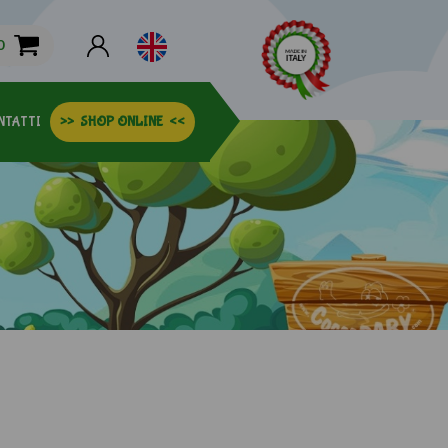
0
NTATTI
>>
SHOP ONLINE
<<