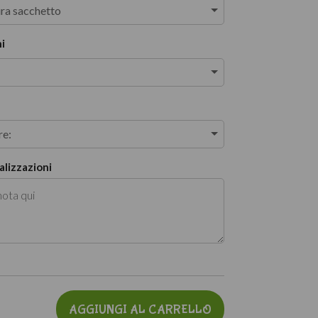
ura sacchetto
i
re:
lizzazioni
AGGIUNGI AL CARRELLO