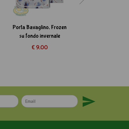
Porta Bavaglino, Frozen
Sacco Asilo per sac
su fondo invernale
nanna, Frozen su fo
invernale
€ 9,00
€ 15,00