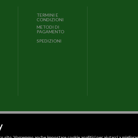
TERMINI E
CONDIZIONI
METODI DI
PAGAMENTO
SPEDIZIONI
y
ro sito. Vorremmo anche impostare cookie analitici per aiutarci a migliorar