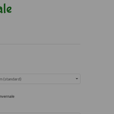
ale
m (standard)
invernale