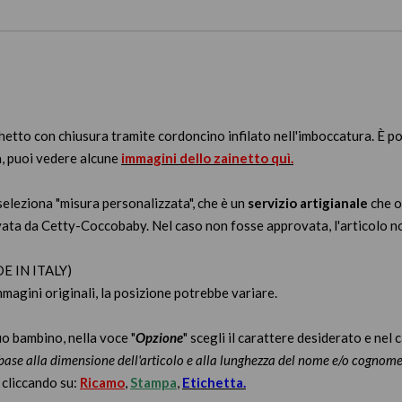
tto con chiusura tramite cordoncino infilato nell'imboccatura. È poss
a, puoi vedere alcune
immagini dello zainetto quì.
i seleziona "misura personalizzata", che è un
servizio artigianale
che o
vata da Cetty-Coccobaby. Nel caso non fosse approvata, l'articolo no
DE IN ITALY)
magini originali, la posizione potrebbe variare.
uo bambino, nella voce "
Opzione
" scegli il carattere desiderato e nel 
ase alla dimensione dell'articolo e alla lunghezza del nome e/o cognom
 cliccando su:
Ricamo
,
Stampa
,
Etichetta.