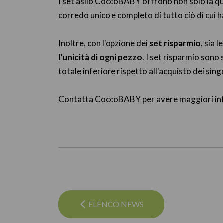
I
set asilo
CoccoBABY offrono non solo la quali
corredo unico e completo di tutto ciò di cui ha
Inoltre, con l'opzione dei
set risparmio
, sia 
l'unicità di ogni pezzo
. I set risparmio sono
totale inferiore rispetto all'acquisto dei sin
Contatta CoccoBABY
per avere maggiori in
ELENCO NEWS