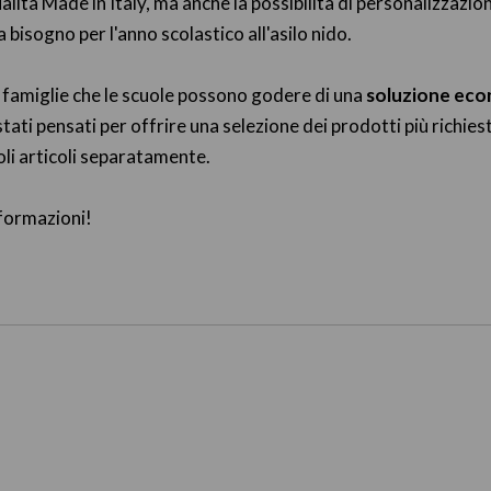
tà Made in Italy, ma anche la possibilità di personalizzazio
 bisogno per l'anno scolastico all'asilo nido.
le famiglie che le scuole possono godere di una
soluzione eco
 stati pensati per offrire una selezione dei prodotti più richi
goli articoli separatamente.
formazioni!