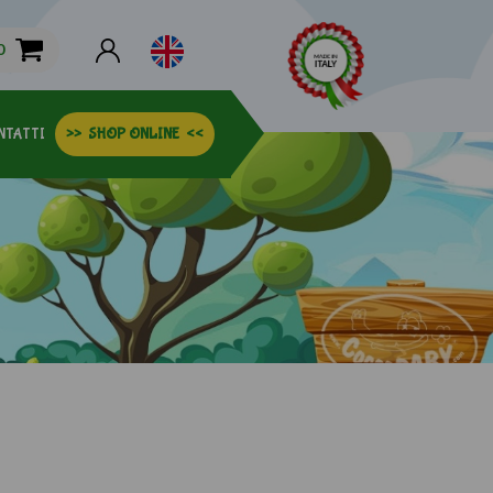
0
NTATTI
>>
SHOP ONLINE
<<