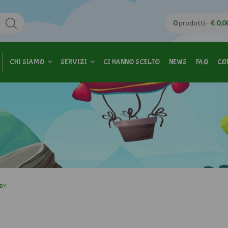
0
prodotti -
€ 0,0
CHI SIAMO
SERVIZI
CI HANNO SCELTO
NEWS
FAQ
CO
ABY