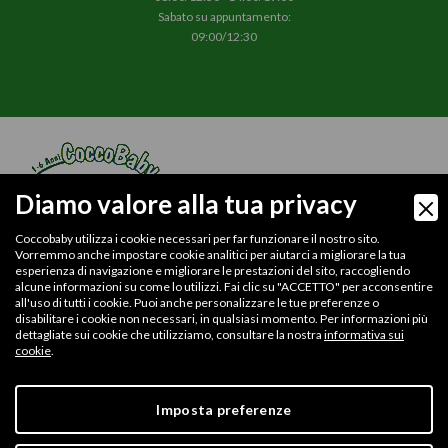
Sabato su appuntamento:
09:00/12:30
Diamo valore alla tua privacy
Coccobaby utilizza i cookie necessari per far funzionare il nostro sito.
Vorremmo anche impostare cookie analitici per aiutarci a migliorare la tua
esperienza di navigazione e migliorare le prestazioni del sito, raccogliendo
alcune informazioni su come lo utilizzi. Fai clic su "ACCETTO" per acconsentire
© 2026
Confezioni Cetty Srl
all'uso di tutti i cookie. Puoi anche personalizzare le tue preferenze o
P.iva/Cod.Fisc.: 04176990366
disabilitare i cookie non necessari, in qualsiasi momento. Per informazioni più
Num.REA. MO - 449332
dettagliate sui cookie che utilizziamo, consultare la nostra
informativa sui
Capitale sociale 10000,00 Euro
cookie
.
Iscr.Reg. Imprese di Modena N.04176990366
PEC: confezionicettysrl@pec.it
Digital Marketing
Imposta preferenze