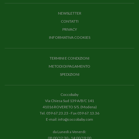
NEWSLETTER
CONTATTI
PRIVACY
INFORMATIVA COOKIES
TERMINI E CONDIZIONI
METODI DI PAGAMENTO
SPEDIZIONI
Coccobaby
Via Chiesa Sud 139 A/B/C 141
41016 ROVERETO S/S. (Modena)
Tel.
059 67.23.23
- Fax 059 67.13.36
E-mail:
info@coccobaby.com
da Lunedì a Venerdì:
08:00/12:30 - 14:00/19:00